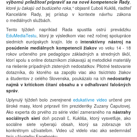
výbornú príležitosť pripraviť sa na nové kompetencie Rady
,
ktoré ju čakajú od budúceho roka,“
objasnil Ľuboš Kukliš, riaditeľ
Kancelárie Rady, jej prístup v kontexte návrhu zákona
o mediálnych službách.
Tento týždeň napríklad Rada spustila ostrú prevádzku
EduMediaTestu
, ktorý je výsledkom viac než ročnej spolupráce
siedmich európskych krajín. Ide o
interaktívny nástroj na
posúdenie mediálnych kompetencií žiakov
vo veku 14 - 18
rokov určeného pre pedagógov základných a stredných škôl,
ktorí spolu s online dotazníkom získavajú aj metodické materiály
na riešenie prípadných zistených nedostatkov. Pilotné testovanie
dotazníka, do ktorého sa zapojilo viac ako tisíctristo žiakov
a študentov z celého Slovenska, poukázalo na ich
nedostatky
najmä v kritickom čítaní obsahu a v odhaľovaní falošných
správ
.
Uplynulý týždeň bolo zverejnené
edukatívne video
určené pre
široké masy, ktoré pripravil tím prezidentky Zuzany Čaputovej.
Ako experta do prvého zo série videí zameraného na
nástrahy
sociálnych sietí
doň pozvali Ľ. Kukliša, ktorý vysvetľuje, ako
sociálne siete vyberajú obsah, ktorý sa zobrazuje ich
konkrétnym užívateľom. Video už videlo viac ako sedemnásť
tisíc užívateľov Facebooku.