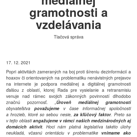
gramotnosti a
vzdelávania
Tlačová správa
17. 12. 2021
Popri aktivitách zameraných na boj proti šíreniu dezinformácií a
hoaxov či orientovaných na problematiku nenávistných prejavov
na internete je podpora mediálnej a digitálnej gramotnosti
ďalšou z oblastí, ktorej Rada pre vysielanie a retransmisiu
venuje nad rámec svojich zákonných povinností dlhodobo
značnú pozornosť.
„
Úroveň mediálnej gramotnosti
obyvateľstva
považujeme
v čase informačnej spoločnosti
a hrozieb, ktoré so sebou nesie,
za kľúčový faktor
. Preto sa
v tejto oblasti
angažujeme v rámci našich medzinárodných aj
domácich aktivít
. Hoci nám platná legislatíva takéto úlohy
neukladá, včasnú orientáciu v problematike
vnímame ako