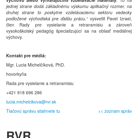
výchovu alebo vytvárajúcimi vzdelávacie materiály
. To na
jednej strane dodá základnému výskumu aplikačný rozmer, na
druhej strane to poskytne vzdelávaciemu sektoru vedecky
podložené východiská pre ďalšiu prácu,“
vysvetlil Pavel Izrael,
člen Rady pre vysielanie a retransmisiu a zároveň
vysokoškolský pedagóg špecializujúci sa na oblasť mediálnej
výchovy.
Kontakt pre médiá:
Mgr. Lucia Michelčíková, PhD.
hovorkyňa
Rada pre vysielanie a retransmisiu
+421 918 696 286
lucia.michelcikova@rvr.sk
Tlačovú správu stiahnete tu
<< zoznam správ
RVR