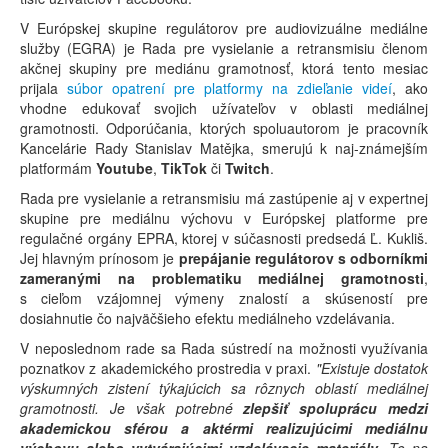
V Európskej skupine regulátorov pre audiovizuálne mediálne
služby (EGRA) je Rada pre vysielanie a retransmisiu členom
akčnej skupiny pre mediánu gramotnosť, ktorá tento mesiac
prijala
súbor opatrení pre platformy na zdieľanie videí
, ako
vhodne edukovať svojich užívateľov v oblasti mediálnej
gramotnosti. Odporúčania, ktorých spoluautorom je pracovník
Kancelárie Rady Stanislav Matějka, smerujú k naj-známejším
platformám
Youtube
,
TikTok
či
Twitch
.
Rada pre vysielanie a retransmisiu má zastúpenie aj v expertnej
skupine pre mediálnu výchovu v Európskej platforme pre
regulačné orgány EPRA, ktorej v súčasnosti predsedá Ľ. Kukliš.
Jej hlavným prínosom je
prepájanie regulátorov s odborníkmi
zameranými na problematiku mediálnej gramotnosti
,
s cieľom vzájomnej výmeny znalostí a skúseností pre
dosiahnutie čo najväčšieho efektu mediálneho vzdelávania.
V neposlednom rade sa Rada sústredí na možnosti využívania
poznatkov z akademického prostredia v praxi.
"Existuje dostatok
výskumných zistení týkajúcich sa rôznych oblastí mediálnej
gramotnosti. Je však potrebné
zlepšiť spoluprácu medzi
akademickou sférou a aktérmi realizujúcimi mediálnu