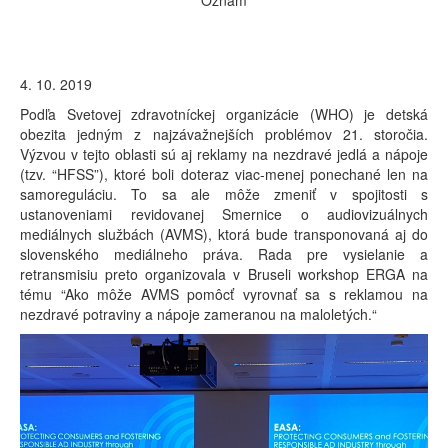
Oznam
4. 10. 2019
Podľa Svetovej zdravotníckej organizácie (WHO) je detská
obezita jedným z najzávažnejších problémov 21. storočia.
Výzvou v tejto oblasti sú aj reklamy na nezdravé jedlá a nápoje
(tzv. “HFSS”), ktoré boli doteraz viac-menej ponechané len na
samoreguláciu. To sa ale môže zmeniť v spojitosti s
ustanoveniami revidovanej Smernice o audiovizuálnych
mediálnych službách (AVMS), ktorá bude transponovaná aj do
slovenského mediálneho práva. Rada pre vysielanie a
retransmisiu preto organizovala v Bruseli workshop ERGA na
tému “Ako môže AVMS pomôcť vyrovnať sa s reklamou na
nezdravé potraviny a nápoje zameranou na maloletých.“