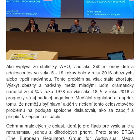
Ako vyplýva zo štatistiky WHO, viac ako 340 miliónov detí a
adolescentov vo veku 5 - 19 rokov bolo v roku 2016 obéznych,
alebo trpeli nadváhou. Tento problém sa však stále zhoršuje.
Výskyt obezity a nadváhy medzi mladými ľuďmi dramaticky
narástol zo 4 % v roku 1978 na viac ako 18 % v roku 2016 a
prognózy sú aj naďalej negatívne. Mediálni regulátori aj napriek
tomu, že nemôžu byť hlavní aktéri v riešení tohto celosvetového
problému na podujatí spoločne diskutovali, ako sa zapojiť a
prispieť k zlepšeniu situácie.
Ochrana maloletých je oblasť, ktorá je pre Radu pre vysielanie a
retransmisiu jednou z dlhodobých priorít. Preto tento ERGA
(The European Regulators Group for Audiovisual Media