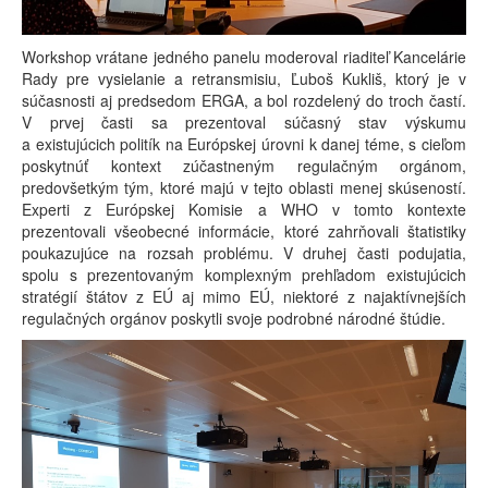
Workshop vrátane jedného panelu moderoval riaditeľ Kancelárie
Rady pre vysielanie a retransmisiu, Ľuboš Kukliš, ktorý je v
súčasnosti aj predsedom ERGA, a bol rozdelený do troch častí.
V prvej časti sa prezentoval súčasný stav výskumu
a existujúcich politík na Európskej úrovni k danej téme, s cieľom
poskytnúť kontext zúčastneným regulačným orgánom,
predovšetkým tým, ktoré majú v tejto oblasti menej skúseností.
Experti z Európskej Komisie a WHO v tomto kontexte
prezentovali všeobecné informácie, ktoré zahrňovali štatistiky
poukazujúce na rozsah problému. V druhej časti podujatia,
spolu s prezentovaným komplexným prehľadom existujúcich
stratégií štátov z EÚ aj mimo EÚ, niektoré z najaktívnejších
regulačných orgánov poskytli svoje podrobné národné štúdie.