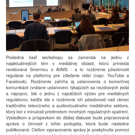
Posledná časť workshopu sa zamerala na jednu z
najaktuálnejších tém v mediálnej oblasti, ktorú priniesla
revidovaná Smernicu o AVMS - a to rozšírenie pôsobnosti
regulácie na platformy pre zdieľanie videí (napr. YouTube a
Facebook). Rozšírenie zahŕňa aj ustanovenia o komerčnej
komunikácii (vrátane ustanovení týkajúcich sa nezdravých jedál
a nápojov). Ide o jednu z najväčších výziev pre mediálnych
regulátorov, keďže ide o rozšírenie ich pôsobnosti nad rámec
tradičného televízneho a audiovizuálneho mediálneho sektora,
ktorý bol v minulosti predmetom mnohých regulačných opatrení.
Výsledkom a príspevkom do ďalšej diskusie bude pripravovaná
správa o činnosti z tohto podujatia, ktorá bude následne
publikovaná. Cieľom vypracovania správy je poskytnutie pomoci