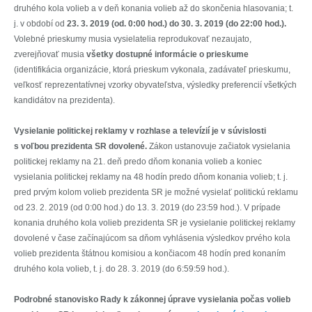
druhého kola volieb a v deň konania volieb až do skončenia hlasovania; t.
j. v období od
23. 3. 2019 (od. 0:00 hod.) do 30. 3. 2019 (do 22:00 hod.).
Volebné prieskumy musia vysielatelia reprodukovať nezaujato,
zverejňovať musia
všetky dostupné informácie o prieskume
(identifikácia organizácie, ktorá prieskum vykonala, zadávateľ prieskumu,
veľkosť reprezentatívnej vzorky obyvateľstva, výsledky preferencií všetkých
kandidátov na prezidenta).
Vysielanie politickej reklamy v rozhlase a televízií je v súvislosti
s voľbou prezidenta SR dovolené.
Zákon ustanovuje začiatok vysielania
politickej reklamy na 21. deň predo dňom konania volieb a koniec
vysielania politickej reklamy na 48 hodín predo dňom konania volieb; t. j.
pred prvým kolom volieb prezidenta SR je možné vysielať politickú reklamu
od 23. 2. 2019 (od 0:00 hod.) do 13. 3. 2019 (do 23:59 hod.). V prípade
konania druhého kola volieb prezidenta SR je vysielanie politickej reklamy
dovolené v čase začínajúcom sa dňom vyhlásenia výsledkov prvého kola
volieb prezidenta štátnou komisiou a končiacom 48 hodín pred konaním
druhého kola volieb, t. j. do 28. 3. 2019 (do 6:59:59 hod.).
Podrobné stanovisko Rady k zákonnej úprave vysielania počas volieb