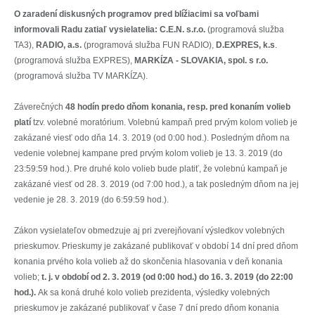
O zaradení diskusných programov pred blížiacimi sa voľbami
informovali Radu zatiaľ vysielatelia:
C.E.N. s.r.o.
(programová služba
TA3),
RADIO, a.s.
(programová služba FUN RADIO),
D.EXPRES, k.s
.
(programová služba EXPRES),
MARKÍZA - SLOVAKIA, spol. s r.o.
(programová služba TV MARKÍZA).
Záverečných
48 hodín predo dňom konania, resp. pred konaním volieb
platí
tzv. volebné moratórium. Volebnú kampaň pred prvým kolom volieb je
zakázané viesť odo dňa 14. 3. 2019 (od 0:00 hod.). Posledným dňom na
vedenie volebnej kampane pred prvým kolom volieb je 13. 3. 2019 (do
23:59:59 hod.). Pre druhé kolo volieb bude platiť, že volebnú kampaň je
zakázané viesť od 28. 3. 2019 (od 7:00 hod.), a tak posledným dňom na jej
vedenie je 28. 3. 2019 (do 6:59:59 hod.).
Zákon vysielateľov obmedzuje aj pri zverejňovaní výsledkov volebných
prieskumov. Prieskumy je zakázané publikovať v období 14 dní pred dňom
konania prvého kola volieb až do skončenia hlasovania v deň konania
volieb;
t. j. v období od 2. 3. 2019 (od 0:00 hod.) do 16. 3. 2019 (do 22:00
hod.).
Ak sa koná druhé kolo volieb prezidenta, výsledky volebných
prieskumov je zakázané publikovať v čase 7 dní predo dňom konania