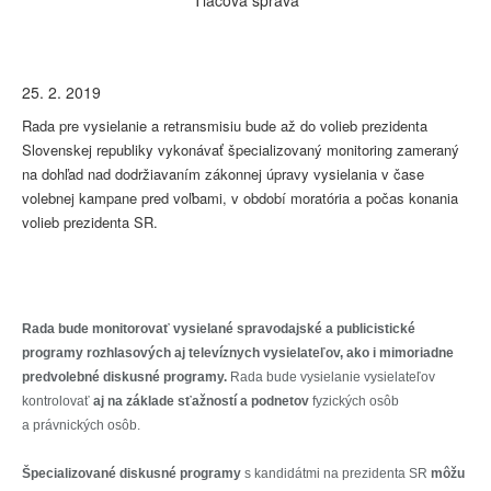
Tlačová správa
25. 2. 2019
Rada pre vysielanie a retransmisiu bude až do volieb prezidenta
Slovenskej republiky vykonávať špecializovaný monitoring zameraný
na dohľad nad dodržiavaním zákonnej úpravy vysielania v čase
volebnej kampane pred voľbami, v období moratória a počas konania
volieb prezidenta SR.
Rada bude monitorovať vysielané spravodajské a publicistické
programy rozhlasových aj televíznych vysielateľov, ako i mimoriadne
predvolebné diskusné programy.
Rada bude vysielanie vysielateľov
kontrolovať
aj na základe
sťažností a podnetov
fyzických osôb
a právnických osôb.
Špecializované diskusné programy
s kandidátmi na prezidenta SR
môžu