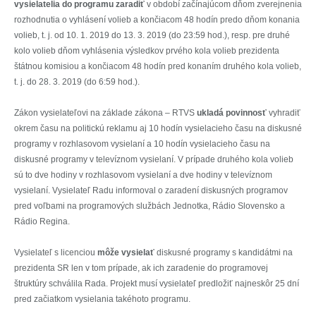
vysielatelia do programu zaradiť
v období začínajúcom dňom zverejnenia
rozhodnutia o vyhlásení volieb a končiacom 48 hodín predo dňom konania
volieb, t. j. od 10. 1. 2019 do 13. 3. 2019 (do 23:59 hod.), resp. pre druhé
kolo volieb dňom vyhlásenia výsledkov prvého kola volieb prezidenta
štátnou komisiou a končiacom 48 hodín pred konaním druhého kola volieb,
t. j. do 28. 3. 2019 (do 6:59 hod.).
Zákon vysielateľovi na základe zákona – RTVS
ukladá povinnosť
vyhradiť
okrem času na politickú reklamu aj 10 hodín vysielacieho času na diskusné
programy v rozhlasovom vysielaní a 10 hodín vysielacieho času na
diskusné programy v televíznom vysielaní. V prípade druhého kola volieb
sú to dve hodiny v rozhlasovom vysielaní a dve hodiny v televíznom
vysielaní. Vysielateľ Radu informoval o zaradení diskusných programov
pred voľbami na programových službách Jednotka, Rádio Slovensko a
Rádio Regina.
Vysielateľ s licenciou
môže vysielať
diskusné programy s kandidátmi na
prezidenta SR len v tom prípade, ak ich zaradenie do programovej
štruktúry schválila Rada. Projekt musí vysielateľ predložiť najneskôr 25 dní
pred začiatkom vysielania takéhoto programu.