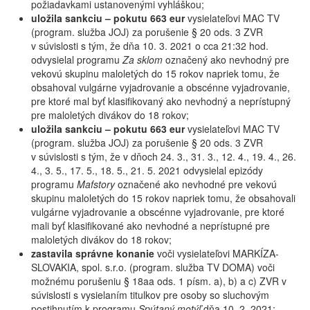
požiadavkami ustanovenými vyhláškou;
uložila sankciu – pokutu 663 eur
vysielateľovi MAC TV
(program. služba JOJ) za porušenie § 20 ods. 3 ZVR
v súvislosti s tým, že
dňa
10. 3. 2021 o cca 21:32 hod.
odvysielal programu
Za sklom
označený ako nevhodný pre
vekovú skupinu maloletých do 15 rokov napriek tomu, že
obsahoval
vulgárne vyjadrovanie a obscénne vyjadrovanie,
pre
ktoré mal byť klasifikovaný ako nevhodný a neprístupný
pre maloletých divákov do 18 rokov;
uložila sankciu – pokutu 663 eur
vysielateľovi MAC TV
(program. služba JOJ) za porušenie § 20 ods. 3 ZVR
v súvislosti s tým, že
v dňoch 24. 3., 31. 3., 12. 4., 19. 4., 26.
4., 3. 5., 17. 5., 18. 5., 21. 5. 2021 odvysielal epizódy
programu
Mafstory
označené
ako nevhodné pre vekovú
skupinu maloletých do 15 rokov napriek tomu, že obsahovali
vulgárne vyjadrovanie a obscénne vyjadrovanie, pre
ktoré
mali byť klasifikované ako nevhodné a neprístupné pre
maloletých divákov do 18 rokov;
zastavila správne konanie
voči vysielateľovi MARKÍZA-
SLOVAKIA, spol. s.r.o. (program. služba TV DOMA) voči
možnému porušeniu § 18aa ods. 1 písm. a), b) a c) ZVR v
súvislosti s vysielaním titulkov pre osoby so sluchovým
postihnutím k programu
Spútaný motýľ
dňa 10. 2. 2021;