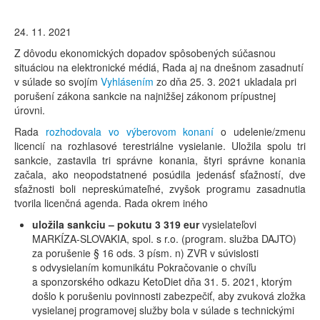
24. 11. 2021
Z dôvodu ekonomických dopadov spôsobených súčasnou
situáciou na elektronické médiá, Rada aj na dnešnom zasadnutí
v súlade so svojím
Vyhlásením
zo dňa 25. 3. 2021 ukladala pri
porušení zákona sankcie na najnižšej zákonom prípustnej
úrovni.
Rada
rozhodovala vo výberovom konaní
o udelenie/zmenu
licencií na rozhlasové terestriálne vysielanie. Uložila spolu tri
sankcie, zastavila tri správne konania, štyri správne konania
začala, ako neopodstatnené posúdila jedenásť sťažností, dve
sťažnosti boli nepreskúmateľné, zvyšok programu zasadnutia
tvorila licenčná agenda. Rada okrem iného
uložila sankciu – pokutu 3 319 eur
vysielateľovi
MARKÍZA-SLOVAKIA, spol. s r.o. (program. služba DAJTO)
za porušenie § 16 ods. 3 písm. n) ZVR v súvislosti
s odvysielaním komunikátu Pokračovanie o chvíľu
a sponzorského odkazu KetoDiet dňa
31. 5. 2021, ktorým
došlo k porušeniu povinnosti zabezpečiť, aby zvuková zložka
vysielanej programovej služby bola v súlade s technickými