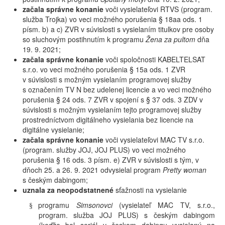
začala správne konanie
voči vysielateľovi RTVS (program.
služba Trojka) vo veci možného porušenia § 18aa ods. 1
písm. b) a c) ZVR v súvislosti s vysielaním titulkov pre osoby
so sluchovým postihnutím k programu
Žena za pultom
dňa
19. 9. 2021;
začala
správne konanie
voči spoločnosti KABELTELSAT
s.r.o.
vo
veci možného porušenia § 15a ods. 1
ZVR
v súvislosti s možným vysielaním programovej služby
s označením TV N bez udelenej licencie a vo veci možného
porušenia § 24 ods. 7 ZVR v spojení s § 37 ods. 3 ZDV v
súvislosti s možným vysielaním tejto programovej služby
prostredníctvom digitálneho vysielania bez licencie na
digitálne vysielanie;
začala správne konanie
voči vysielateľovi
MAC TV s.r.o.
(program. služby JOJ, JOJ PLUS) vo veci možného
porušenia
§ 16 ods. 3 písm. e) ZVR v súvislosti s tým, v
dňoch 25. a 26. 9. 2021 odvysielal program
Pretty woman
s českým dabingom;
uznala za neopodstatnené
sťažnosti na vysielanie
programu
Simsonovci
(vysielateľ MAC TV, s.r.o.,
§
program. služba JOJ PLUS
) s českým dabingom