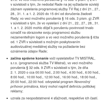
v súvislosti s tým, že nedodal Rade na jej vyžiadanie súvislý
záznam vysielania programovej služby TV Raj z dní 21., 27.,
28., 31. 1. a 1. 2. 2020 do 15 dní od doručenia žiadosti
Rady; vo veci možného porušenia § 16 ods. 3 písm. g) ZVR
v súvislosti s tým, že vo vysielaní z dní 21., 22., 27., 28., 31.
1. a 1. 2. 2020 mohlo dôjsť k porušeniu povinnosti trvalo
označiť na obrazovke svoju programovú službu
nezameniteľným logom a vo veci možného porušenia § 63a
od. 1 ZVR v súvislosti s možným poskytovaním
audiovizuálnej mediálnej služby na požiadanie bez
oznámenia údajov Rade;
začína správne konanie
voči vysielateľovi TV MISTRAL,
s.r.o. (programová služba TV Mistral), vo veci možného
porušenia § 32 ods. 9 ZVR v súvislosti s tým, že dňa
2. 1. 2020 o cca 00:00 hod., 2:00 hod., 4:00 hod., 6:00 hod.,
8:00 hod., 10:00 hod., 12:00 hod., 16:00 hod., 18:00 hod.,
20:00 hod., 22:00 hod. odvysielal program
Novoročný
príhovor primátora
, ktorý mohol naplniť definíciu politickej
reklamy;
uznala za neopodstatnené 4 sťažnosti, respektíve ich častí.