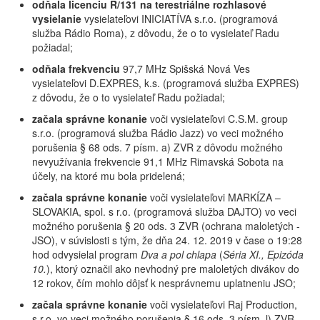
odňala licenciu R/131 na terestriálne rozhlasové
vysielanie
vysielateľovi INICIATÍVA s.r.o. (programová
služba Rádio Roma), z dôvodu, že o to vysielateľ Radu
požiadal;
odňala frekvenciu
97,7 MHz Spišská Nová Ves
vysielateľovi D.EXPRES, k.s. (programová služba EXPRES)
z dôvodu, že o to vysielateľ Radu požiadal;
začala správne konanie
voči vysielateľovi C.S.M. group
s.r.o. (programová služba Rádio Jazz) vo veci možného
porušenia § 68 ods. 7 písm. a) ZVR z dôvodu možného
nevyužívania frekvencie 91,1 MHz Rimavská Sobota na
účely, na ktoré mu bola pridelená;
začala správne konanie
voči vysielateľovi MARKÍZA –
SLOVAKIA, spol. s r.o. (programová služba DAJTO) vo veci
možného porušenia § 20 ods. 3 ZVR (ochrana maloletých -
JSO), v súvislosti s tým, že dňa 24. 12. 2019 v čase o 19:28
hod odvysielal program
Dva a pol chlapa
(
Séria XI., Epizóda
10.
), ktorý označil ako nevhodný pre maloletých divákov do
12 rokov, čím mohlo dôjsť k nesprávnemu uplatneniu JSO;
začala správne konanie
voči vysielateľovi Raj Production,
s.r.o. vo veci možného porušenia § 16 ods. 3 písm. l) ZVR