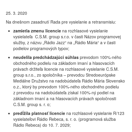
25. 3. 2020
Na dnešnom zasadnutí Rada pre vysielanie a retransmisiu:
zamietla zmenu licencie
na rozhlasové vysielanie
vysielateľa C.S.M. group s.r.o. v časti Názov programovej
služby, z názvu „Rádio Jazz“ na „Rádio Mária“ a v časti
podielov programových typov;
neudelila predchádzajúci súhlas
prevodom 100%-ného
obchodného podielu na základom imaní a hlasovacích
právach držiteľa licencie na rozhlasové vysielanie C.S.M.
group s.r.o., zo spoločníka – prevodcu Stredoeurópske
Mediálne Družstvo na nadobúdateľa Rádio Mária Slovensko
o.z., ktorý by prevodom 100%-ného obchodného podielu
z prevodcu na nadobúdateľa získal 100%-ný podiel na
základnom imaní a na hlasovacích právach spoločnosti
C.S.M. group s. r. o;
predĺžila platnosť licencie
na rozhlasové vysielanie R/123
vysielateľovi Rádio Rebeca, s. r. o. (programová služba
Rádio Rebeca) do 10. 7. 2029;