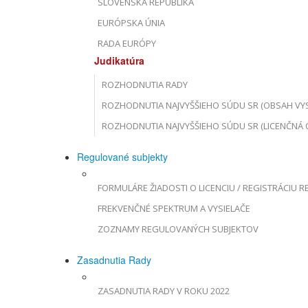
SLOVENSKÁ REPUBLIKA
EURÓPSKA ÚNIA
RADA EURÓPY
Judikatúra
ROZHODNUTIA RADY
ROZHODNUTIA NAJVYŠŠIEHO SÚDU SR (OBSAH VYS
ROZHODNUTIA NAJVYŠŠIEHO SÚDU SR (LICENČNÁ 
Regulované subjekty
FORMULÁRE ŽIADOSTI O LICENCIU / REGISTRÁCIU R
FREKVENČNÉ SPEKTRUM A VYSIELAČE
ZOZNAMY REGULOVANÝCH SUBJEKTOV
Zasadnutia Rady
ZASADNUTIA RADY V ROKU 2022