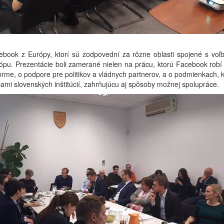
cebook z Európy, ktorí sú zodpovední za rôzne oblasti spojené s voľ
rópu. Prezentácie boli zamerané nielen na prácu, ktorú Facebook robí v
forme, o podpore pre politikov a vládnych partnerov, a o podmienkach, k
ami slovenských inštitúcií, zahrňujúcu aj spôsoby možnej spolupráce.