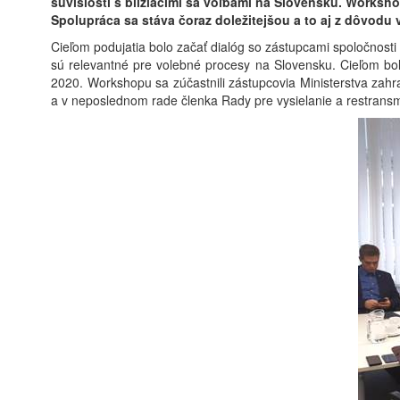
súvislosti s blížiacimi sa voľbami na Slovensku. Worksh
Spolupráca sa stáva čoraz doležitejšou a to aj z dôvodu 
Cieľom podujatia bolo začať dialóg so zástupcami spoločnosti
sú relevantné pre volebné procesy na Slovensku. Cieľom bolo
2020. Workshopu sa zúčastnili zástupcovia Ministerstva zahra
a v neposlednom rade členka Rady pre vysielanie a restransmi