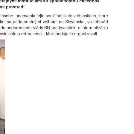
verejnými inštitúciami so spoločnosťou Facebook.
ne prostredí.
sobe fungovania tejto sociálnej siete v oblastiach, ktoré
acimi sa parlamentnými voľbami na Slovensku, vo februári
adu podpredsedu vlády SR pre investície a informatizáciu
elanie a retransmsiu, ktorí podujatie organizovali.