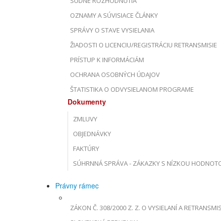
SÚDNE ROZHODNUTIA
OZNAMY A SÚVISIACE ČLÁNKY
SPRÁVY O STAVE VYSIELANIA
ŽIADOSTI O LICENCIU/REGISTRÁCIU RETRANSMISIE
PRÍSTUP K INFORMÁCIÁM
OCHRANA OSOBNÝCH ÚDAJOV
ŠTATISTIKA O ODVYSIELANOM PROGRAME
Dokumenty
ZMLUVY
OBJEDNÁVKY
FAKTÚRY
SÚHRNNÁ SPRÁVA - ZÁKAZKY S NÍZKOU HODNOT
Právny rámec
ZÁKON Č. 308/2000 Z. Z. O VYSIELANÍ A RETRANSMIS