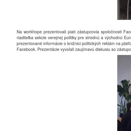
Na workhope prezentovali piati zástupcovia spoločnosti Fa
riaditeľka sekcie verejnej politiky pre strednú a východnú Eu
prezentované informácie o knižnici politických reklám na plat
Facebook. Prezentácie vyvolali zaujímavú diskusiu so zástupc