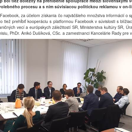
op bol tiež dôležitý na prehĺbenie spolupráce medzi slovenskými 
volebného procesu a s ním súvisiacou politickou reklamou v on-li
 Facebook, za účelom získania čo najväčšieho množstva informácií o spô
 tiež prehĺbiť kooperáciu s platformou Facebook v súvislosti s blíži
ničných vecí a európskych záležitostí SR, Ministerstva kultúry SR, Úr
siu, PhDr. Anikó Dušíková, CSc. a zamestnanci Kancelárie Rady pre vysi