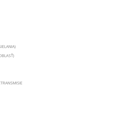
IELANIA)
OBLASŤ)
ETRANSMISIE